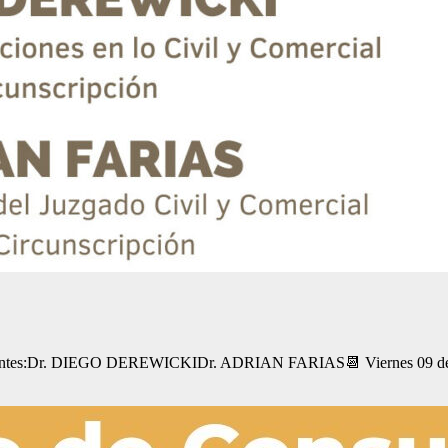
:Dr. DIEGO DEREWICKIDr. ADRIAN FARIAS📆 Viernes 09 de Agosto