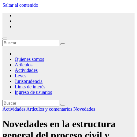
Saltar al contenido
Ateneo de Estudios Procesales del Chaco
Espacio de consulta, opinión y debate sobre derecho procesal
Quienes somos
Artículos
Actividades
Leyes
Jurisprudencia
Links de interés
Ingreso de usuarios
Actividades
Artículos y comentarios
Novedades
Novedades en la estructura
general del proceso civil y