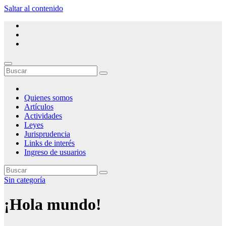
Saltar al contenido
Ateneo de Estudios Procesales del Chaco
Espacio de consulta, opinión y debate sobre derecho procesal
Quienes somos
Artículos
Actividades
Leyes
Jurisprudencia
Links de interés
Ingreso de usuarios
Sin categoría
¡Hola mundo!