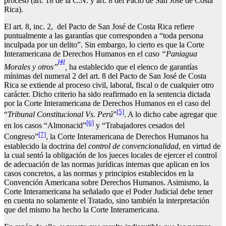
proceso (art. 18 de la C.N. y art. 8 del Pacto de San José de Costa
Rica).
El art. 8, inc. 2, del Pacto de San José de Costa Rica refiere
puntualmente a las garantías que corresponden a “toda persona
inculpada por un delito”. Sin embargo, lo cierto es que la Corte
Interamericana de Derechos Humanos en el c
aso “Paniagua
[4]
Morales y otros”
,
ha establecido que el elenco de garantías
mínimas del numeral 2 del art. 8 del Pacto de San José de Costa
Rica se extiende al proceso civil, laboral, fiscal o de cualquier otro
carácter. Dicho criterio ha sido reafirmado en la sentencia dictada
por la Corte Interamericana de Derechos Humanos en el caso del
[5]
“
Tribunal Constitucional Vs. Perú
”
. A lo dicho cabe agregar que
[6]
en los casos “Almonacid”
y “Trabajadores cesados del
[7]
Congreso”
, la Corte Interamericana de Derechos Humanos ha
establecido la doctrina del
control de convencionalidad
, en virtud de
la cual sentó la obligación de los jueces locales de ejercer el control
de adecuación de las normas jurídicas internas que aplican en los
casos concretos, a las normas y principios establecidos en la
Convención Americana sobre Derechos Humanos. Asimismo, la
Corte Interamericana ha señalado que el Poder Judicial debe tener
en cuenta no solamente el Tratado, sino también la interpretación
que del mismo ha hecho la Corte Interamericana.