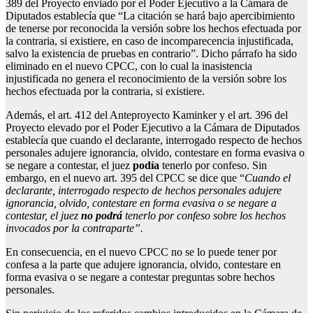
389 del Proyecto enviado por el Poder Ejecutivo a la Cámara de
Diputados establecía que “La citación se hará bajo apercibimiento
de tenerse por reconocida la versión sobre los hechos efectuada por
la contraria, si existiere, en caso de incomparecencia injustificada,
salvo la existencia de pruebas en contrario”. Dicho párrafo ha sido
eliminado en el nuevo CPCC, con lo cual la inasistencia
injustificada no genera el reconocimiento de la versión sobre los
hechos efectuada por la contraria, si existiere.
Además, el art. 412 del Anteproyecto Kaminker y el art. 396 del
Proyecto elevado por el Poder Ejecutivo a la Cámara de Diputados
establecía que cuando el declarante, interrogado respecto de hechos
personales adujere ignorancia, olvido, contestare en forma evasiva o
se negare a contestar, el juez
podía
tenerlo por confeso. Sin
embargo, en el nuevo art. 395 del CPCC se dice que “
Cuando el
declarante, interrogado respecto de hechos personales adujere
ignorancia, olvido, contestare en forma evasiva o se negare a
contestar, el juez
no podrá
tenerlo por confeso sobre los hechos
invocados por la contraparte”.
En consecuencia, en el nuevo CPCC no se lo puede tener por
confesa a la parte que adujere ignorancia, olvido, contestare en
forma evasiva o se negare a contestar preguntas sobre hechos
personales.