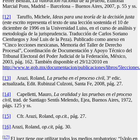
Ferrer Beltrán,
La valoración racional de la prueba
, Editorial
Marcial Pons, Madrid – Barcelona – Buenos Aires, 2007, p. 55 y ss.
[12]
Taruffo, Michele,
Ideas para una teoría de la decisión justa
(este escrito representa el texto de una lección sostenida el 10 de
diciembre de 1996 en la Universidad Luiss, en el curso de análisis y
metodología de la jurisprudencia. Traducción de Carlos Soriano
Cienfuegos y José Luis de la Peza). Publicado como anexo en
“Cinco lecciones mexicanas, Memoria del Taller de Derecho
Procesal”, Coordinación de Documentación y Apoyo Técnico del
Tribunal Electoral del Poder Judicial de la Federación, México,
2003, pág. 162. También disponible el 29/12/2010 en
http://www.te.gob.mx/documentacion/publicaciones/
libros/5lecciones
[13]
Arazi, Roland,
La prueba en el proceso civil
, 3º edic.
actualizada, Edit. Rubinzal Culzoni, Santa Fe, 2008, pág. 27.
[14]
Capelletti, Mauro,
La oralidad y las pruebas en el proceso
civil
, trad. de Santiago Sentís Melendo, Ejea, Buenos Aires, 1972,
págs. 125 y ss.
[15]
Cfr. Arazi, Roland,
op.cit.
, pág. 27.
[16]
Arazi, Roland,
op.cit
, pág. 30.
[17]
El juez tiene que utilizar todos los medios probatorios; “[s]olo en