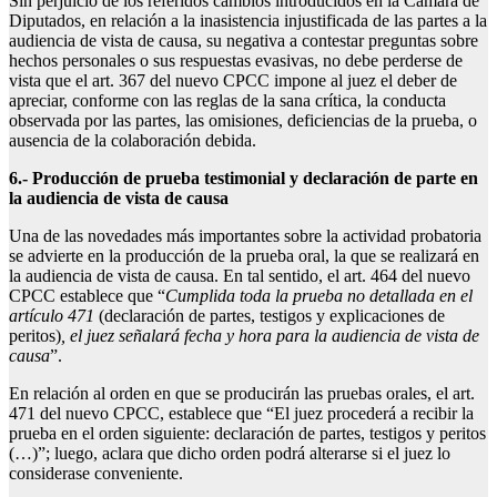
Sin perjuicio de los referidos cambios introducidos en la Cámara de
Diputados, en relación a la inasistencia injustificada de las partes a la
audiencia de vista de causa, su negativa a contestar preguntas sobre
hechos personales o sus respuestas evasivas, no debe perderse de
vista que el art. 367 del nuevo CPCC impone al juez el deber de
apreciar, conforme con las reglas de la sana crítica, la conducta
observada por las partes, las omisiones, deficiencias de la prueba, o
ausencia de la colaboración debida.
6.- Producción de prueba testimonial y declaración de parte en
la audiencia de vista de causa
Una de las novedades más importantes sobre la actividad probatoria
se advierte en la producción de la prueba oral, la que se realizará en
la audiencia de vista de causa. En tal sentido, el art. 464 del nuevo
CPCC establece que “
Cumplida toda la prueba no detallada en el
artículo 471
(declaración de partes, testigos y explicaciones de
peritos)
, el juez señalará fecha y hora para la audiencia de vista de
causa
”.
En relación al orden en que se producirán las pruebas orales, el art.
471 del nuevo CPCC, establece que “El juez procederá a recibir la
prueba en el orden siguiente: declaración de partes, testigos y peritos
(…)”; luego, aclara que dicho orden podrá alterarse si el juez lo
considerase conveniente.