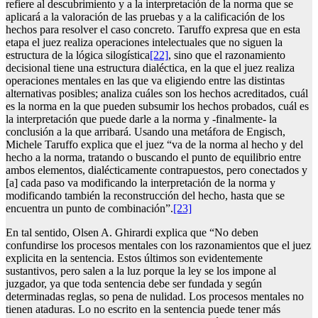
refiere al descubrimiento y a la interpretación de la norma que se
aplicará a la valoración de las pruebas y a la calificación de los
hechos para resolver el caso concreto. Taruffo expresa que en esta
etapa el juez realiza operaciones intelectuales que no siguen la
estructura de la lógica silogística
[22]
, sino que el razonamiento
decisional tiene una estructura dialéctica, en la que el juez realiza
operaciones mentales en las que va eligiendo entre las distintas
alternativas posibles; analiza cuáles son los hechos acreditados, cuál
es la norma en la que pueden subsumir los hechos probados, cuál es
la interpretación que puede darle a la norma y -finalmente- la
conclusión a la que arribará. Usando una metáfora de Engisch,
Michele Taruffo explica que el juez “va de la norma al hecho y del
hecho a la norma, tratando o buscando el punto de equilibrio entre
ambos elementos, dialécticamente contrapuestos, pero conectados y
[a] cada paso va modificando la interpretación de la norma y
modificando también la reconstrucción del hecho, hasta que se
encuentra un punto de combinación”.
[23]
En tal sentido, Olsen A. Ghirardi explica que “No deben
confundirse los procesos mentales con los razonamientos que el juez
explicita en la sentencia. Estos últimos son evidentemente
sustantivos, pero salen a la luz porque la ley se los impone al
juzgador, ya que toda sentencia debe ser fundada y según
determinadas reglas, so pena de nulidad. Los procesos mentales no
tienen ataduras. Lo no escrito en la sentencia puede tener más