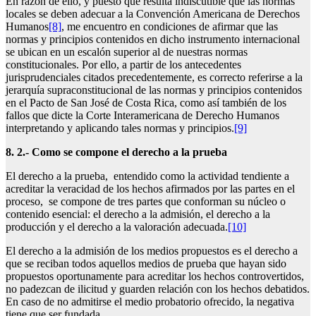
En razón de ello, y puesto que resulta indiscutible que las normas
locales se deben adecuar a la Convención Americana de Derechos
Humanos
[8]
, me encuentro en condiciones de afirmar que las
normas y principios contenidos en dicho instrumento internacional
se ubican en un escalón superior al de nuestras normas
constitucionales. Por ello, a partir de los antecedentes
jurisprudenciales citados precedentemente, es correcto referirse a la
jerarquía supraconstitucional de las normas y principios contenidos
en el Pacto de San José de Costa Rica, como así también de los
fallos que dicte la Corte Interamericana de Derecho Humanos
interpretando y aplicando tales normas y principios.
[9]
8. 2.- Como se compone el derecho a la prueba
El derecho a la prueba, entendido como la actividad tendiente a
acreditar la veracidad de los hechos afirmados por las partes en el
proceso, se compone de tres partes que conforman su núcleo o
contenido esencial: el derecho a la admisión, el derecho a la
producción y el derecho a la valoración adecuada.
[10]
El derecho a la admisión de los medios propuestos es el derecho a
que se reciban todos aquellos medios de prueba que hayan sido
propuestos oportunamente para acreditar los hechos controvertidos,
no padezcan de ilicitud y guarden relación con los hechos debatidos.
En caso de no admitirse el medio probatorio ofrecido, la negativa
tiene que ser fundada.