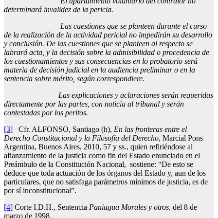
El apartamiento voluntario del contralor no
determinará invalidez de la pericia.
Las cuestiones que se planteen durante el curso
de la realización de la actividad pericial no impedirán su desarrollo
y conclusión. De las cuestiones que se planteen al respecto se
labrará acta, y la decisión sobre la admisibilidad o procedencia de
los cuestionamientos y sus consecuencias en lo probatorio será
materia de decisión judicial en la audiencia preliminar o en la
sentencia sobre mérito, según correspondiere.
Las explicaciones y aclaraciones serán requeridas
directamente por las partes, con noticia al tribunal y serán
contestadas por los peritos.
[3]
Cfr. ALFONSO, Santiago (h),
En las fronteras entre el
Derecho Constitucional y la Filosofía del Derecho
, Marcial Pons
Argentina, Buenos Aires, 2010, 57 y ss., quien refiriéndose al
afianzamiento de la justicia como fin del Estado enunciado en el
Preámbulo de la Constitución Nacional, sostiene: “De esto se
deduce que toda actuación de los órganos del Estado y, aun de los
particulares, que no satisfaga parámetros mínimos de justicia, es de
por sí inconstitucional”.
[4]
Corte I.D.H., Sentencia
Paniagua Morales y otros,
del 8 de
marzo de 1998.