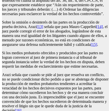
teniendo en cuanta la amplitud del art. 36, inc. 4, del CPCCN, el
que expresamente establece que “Aún sin requerimiento de parte,
los jueces y tribunales deberán: (…) 4) Ordenar las diligencias
necesarias para esclarecer la verdad de los hechos controvertido”.
Sobre la omisión o desinterés de las partes en la producción de
prueba decisiva, Arazi
[13]
señala que para Mauro Cappelleti
[14]
, el
juez puede corregir el error de los abogados, lográndose de esta
manera una real igualdad de los litigantes cuando alguno de ellos, a
menudo por razones económicas, no está en condiciones de
asegurarse una defensa suficientemente hábil y calificada
[15]
.
Si los medios probatorio ofrecidos y producidos por las partes no
logran convencer al juez de primera instancia o al tribunal de
segunda instancia sobre la verdad de los hechos en disputa, deben
requerir las medidas de esclarecimiento que estime necesarias.
Arazi señala que cuando se pide al juez que resuelva un conflicto,
no se puede condicionar dicho pedido a que se abstenga de disponer
la producción de medios probatorios tendientes a acreditar la
veracidad de los hechos decisivos expuestos por las partes, para
determinar cómo sucedieron los hechos y de esa manera concluir
con una decisión justa. Es imprescindible que el juez se encuentre
convencido de que los hechos sucedieron de determinada manera y
resolver el litigio sin que le quede duda de la justicia de la
decisión
[16]
.