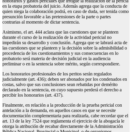
honorarios y gastos periciales que irrogue la realización de la pericia
en la etapa probatoria del juicio. Además agrega que la conducta de
quien niega la colaboración podrá, en caso de duda, ser tenida como
presunción favorable a las pretensiones de la parte o partes
contrarias al momento de dictar sentencia.
Asimismo, el art. 444 aclara que las cuestiones que se planteen
durante el curso de la realización de la actividad pericial no
impedirán su desarrollo y conclusión. Agrega que se labrará acta de
las cuestiones que se planteen y la decisión sobre la admisibilidad o
procedencia de los cuestionamientos y sus consecuencias en lo
probatorio será materia de decisión judicial en la audiencia
preliminar o en la sentencia sobre mérito, según correspondiere.
Los honorarios profesionales de los peritos serán regulados
judicialmente (art. 436); deben ser abonados por los condenados en
costas, salvo que sus conclusiones sean rebatidas por demérito
declarado en la sentencia, en cuyo supuesto perderá el derecho a
percibir los honorarios (art. 437).
Finalmente, en relación a la producción de la prueba pericial con
antelación a la demanda, en aquellos casos en que se necesite
documentación complementaria para realizarla, cabe recordar que el
art. 13 de la ley 7524 que reglamenta el ejercicio de la abogacía le
otorga la atribución de recabar directamente de la Administración
Pública Nacional, Provincial o Municipal, o de organismos