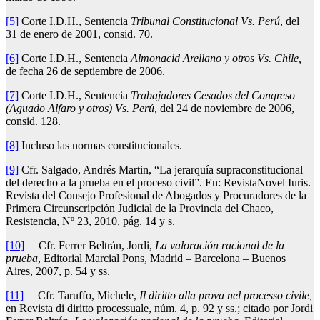
[5]
Corte I.D.H., Sentencia
Tribunal Constitucional Vs. Perú
, del
31 de enero de 2001, consid. 70.
[6]
Corte I.D.H., Sentencia
Almonacid Arellano y otros Vs. Chile,
de fecha 26 de septiembre de 2006.
[7]
Corte I.D.H., Sentencia
Trabajadores Cesados del Congreso
(Aguado Alfaro y otros) Vs. Perú,
del 24 de noviembre de 2006,
consid. 128.
[8]
Incluso las normas constitucionales.
[9]
Cfr. Salgado, Andrés Martin, “La jerarquía supraconstitucional
del derecho a la prueba en el proceso civil”. En: RevistaNovel Iuris.
Revista del Consejo Profesional de Abogados y Procuradores de la
Primera Circunscripción Judicial de la Provincia del Chaco,
Resistencia, Nº 23, 2010, pág. 14 y s.
[10]
Cfr. Ferrer Beltrán, Jordi,
La valoración racional de la
prueba
, Editorial Marcial Pons, Madrid – Barcelona – Buenos
Aires, 2007, p. 54 y ss.
[11]
Cfr. Taruffo, Michele,
Il diritto alla prova nel processo civile,
en Revista di diritto processuale, núm. 4, p. 92 y ss.; citado por Jordi