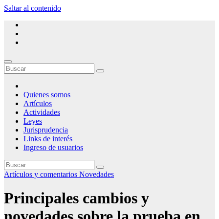
Saltar al contenido
Ateneo de Estudios Procesales del Chaco
Espacio de consulta, opinión y debate sobre derecho procesal
Quienes somos
Artículos
Actividades
Leyes
Jurisprudencia
Links de interés
Ingreso de usuarios
Artículos y comentarios
Novedades
Principales cambios y
novedades sobre la prueba en