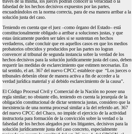
través de la misma, los jueces podrán conocer la veracidad o la
falsedad de los hechos decisivos expuestos por las partes,
encuadrándolos en la norma correcta, para de esa manera arribar a la
solución justa del caso.
Teniendo en cuenta que el juez –como órgano del Estado– está
constitucionalmente obligado a arribar a soluciones justas, y que
estas únicamente pueden ser tales si se sustentan en hechos
verdaderos, cabe concluir que en aquellos casos en que los medios
probatorios ofrecidos y producidos por las partes no logran
convencer al tribunal de segunda instancia sobre la verdad de los
hechos decisivos para la solución jurídicamente justa del caso, deben
requerir las medidas de esclarecimiento que estimen necesarias. En
tal sentido, el art. 367 del nuevo CPCC establece que “Los jueces o
tribunales deberán obrar de manera activa a fin de acceder a la
verdad jurídica material y al debido esclarecimiento de la causa”.
El Código Procesal Civil y Comercial de la Nación no posee una
regla similar; no obstante ello, teniendo en cuenta la jerarquía de la
obligación constitucional de dictar sentencia justas, considero que la
inexistencia de una norma procesal similar a la del referido art. 367
del nuevo CPCC del Chaco, no impide el ejercicio de la actividad
instructoria para formación de la convicción sobre la verdad o la
falsedad de los hechos alegados por los litigantes, decisivos para la
solución jurídicamente justa del caso concreto, especialmente